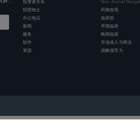
见解，
投资者关系
Non-Animal Naviga
招贤纳士
药物发现
办公地点
临床前
新闻
早期临床
服务
晚期临床
软件
市场准入与商业
资源
战略领导力
沪ICP备2022021526号