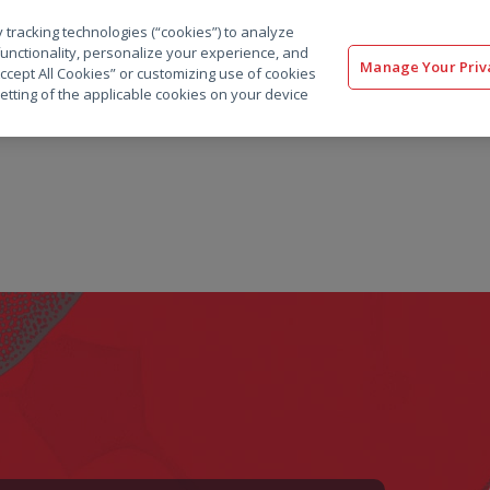
 tracking technologies (“cookies”) to analyze
解决方案
软件
服务
客户
资源
functionality, personalize your experience, and
Manage Your Priv
“Accept All Cookies” or customizing use of cookies
etting of the applicable cookies on your device