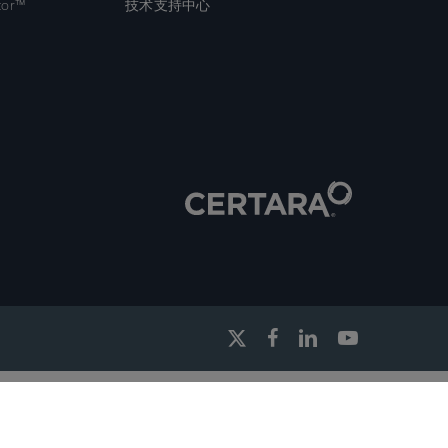
tor™
技术支持中心
x-
facebook
linkedin
youtube
twitter