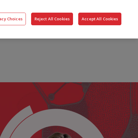
搜
公司
联系我们
登录
acy Choices
Reject All Cookies
Accept All Cookies
索