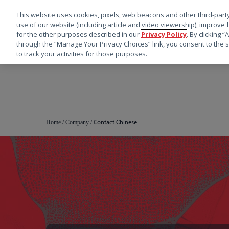
This website uses cookies, pixels, web beacons and other third-party
use of our website (including article and video viewership), improve 
for the other purposes described in our
Privacy Policy
. By clicking 
through the “Manage Your Privacy Choices” link, you consent to the s
to track your activities for those purposes.
跳
转
到
主
要
Contact Chinese
Home
/
Company
/
内
容