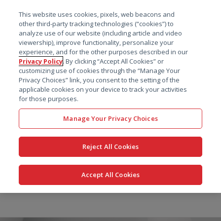
菜单
This website uses cookies, pixels, web beacons and
搜索
other third-party tracking technologies (“cookies”) to
analyze use of our website (including article and video
viewership), improve functionality, personalize your
experience, and for the other purposes described in our
Privacy Policy
. By clicking “Accept All Cookies” or
customizing use of cookies through the “Manage Your
Privacy Choices” link, you consent to the setting of the
applicable cookies on your device to track your activities
for those purposes.
Manage Your Privacy Choices
Reject All Cookies
Accept All Cookies
跳
转