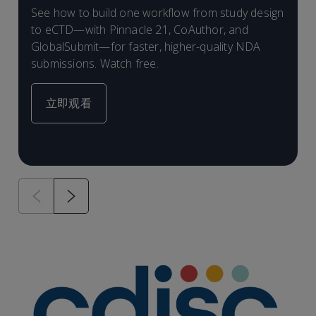
See how to build one workflow from study design
to eCTD—with Pinnacle 21, CoAuthor, and
GlobalSubmit—for faster, higher-quality NDA
submissions. Watch free.
立即观看