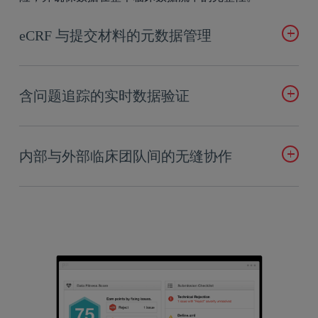
eCRF 与提交材料的元数据管理
集中管理 eCRF、数据传输及提交数据集的元数据，并根
据 CDISC 等临床数据标准与内部标准进行协调。
含问题追踪的实时数据验证
了解更多信息
在统一工作空间内与 CRO、开发人员等协作，解决验证
过程中发现的问题。
内部与外部临床团队间的无缝协作
了解更多信息
在云端设计各供应商的传输规范并接收数据包。
了解更多信息