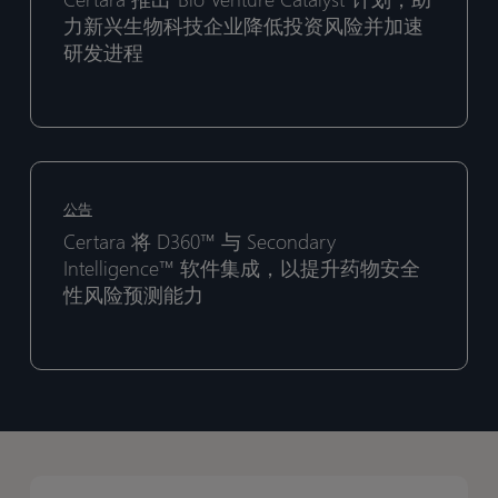
“Bio
“Bio
力新兴生物科技企业降低投资风险并加速
Venture
Venture
研发进程
Catalyst”
Catalyst”
计
计
划，
划，
助
助
Certara
Certara
力
力
将
将
公告
新
新
D360™
D360™
Certara 将 D360™ 与 Secondary
兴
兴
与
与
Intelligence™ 软件集成，以提升药物安全
生
生
Secondary
Secondary
性风险预测能力
物
物
Intelligence™
Intelligence™
科
科
软
软
技
技
件
件
企
企
集
集
业
业
成，
成，
降
降
以
以
低
低
提
提