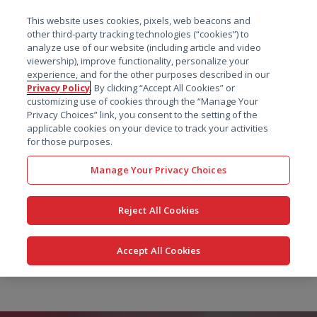
菜单
This website uses cookies, pixels, web beacons and
搜索
other third-party tracking technologies (“cookies”) to
analyze use of our website (including article and video
viewership), improve functionality, personalize your
experience, and for the other purposes described in our
Privacy Policy
. By clicking “Accept All Cookies” or
customizing use of cookies through the “Manage Your
Privacy Choices” link, you consent to the setting of the
applicable cookies on your device to track your activities
for those purposes.
Manage Your Privacy Choices
Reject All Cookies
Accept All Cookies
跳
转