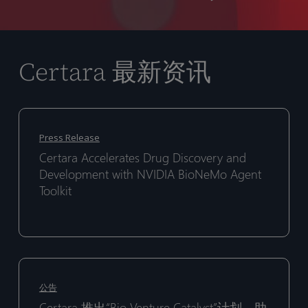
Certara 最新资讯
Certara
Certara
Accelerates
Accelerates
Press Release
Drug
Drug
Certara Accelerates Drug Discovery and
Discovery
Discovery
Development with NVIDIA BioNeMo Agent
and
and
Toolkit
Development
Development
with
with
NVIDIA
NVIDIA
BioNeMo
BioNeMo
Certara
Certara
Agent
Agent
推
推
公告
Toolkit
Toolkit
出
出
Certara 推出“Bio Venture Catalyst”计划，助