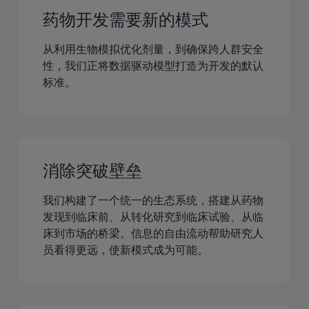
投
投
升
升
药物开发需要新的模式
资
资
药
药
风
风
物
从利用生物模拟优化剂量，到确保跨人群安全
物
险
险
性，我们正将数据驱动模型打造为开发的默认
安
安
并
并
标准。
全
全
加
加
性
性
速
速
风
风
研
研
险
险
发
发
预
预
消除突破壁垒
进
进
测
测
程
程
能
能
我们构建了一个统一的生态系统，搭建从药物
力
力
发现到临床前、从转化研究到临床试验、从临
床到市场的桥梁。信息的自由流动帮助研究人
员看得更远，使新模式成为可能。