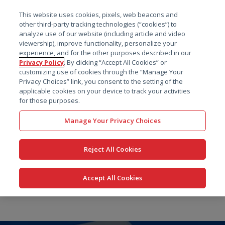
菜单
This website uses cookies, pixels, web beacons and
搜索
other third-party tracking technologies (“cookies”) to
analyze use of our website (including article and video
viewership), improve functionality, personalize your
experience, and for the other purposes described in our
Privacy Policy
. By clicking “Accept All Cookies” or
customizing use of cookies through the “Manage Your
Privacy Choices” link, you consent to the setting of the
applicable cookies on your device to track your activities
for those purposes.
Manage Your Privacy Choices
Reject All Cookies
Accept All Cookies
跳
转