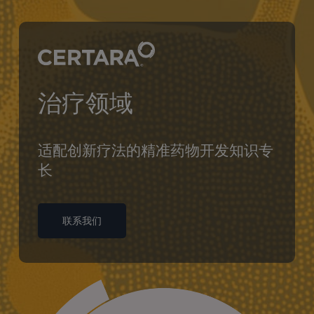
到
主
要
内
容
治疗领域
适配创新疗法的精准药物开发知识专
长
联系我们