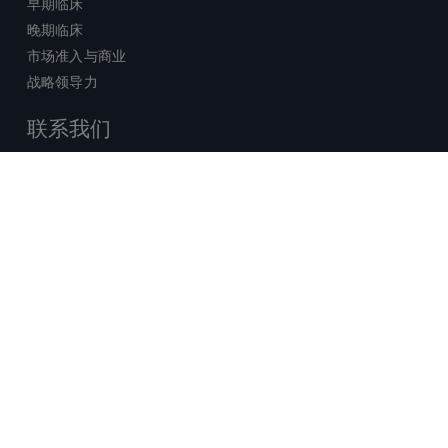
早期临床
晚期临床
市场准入与商业
战略领导力
联系我们
销售查询
技术支持中心
x-
facebook
linkedin
youtube
© 2026 Certara. 保留所有权力。 |
twitter
法律
|
隐私政策
沪ICP备2022021526号