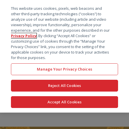
菜单
This website uses cookies, pixels, web beacons and
搜索
other third-party tracking technologies (“cookies”) to
analyze use of our website (including article and video
viewership), improve functionality, personalize your
experience, and for the other purposes described in our
Privacy Policy
. By clicking “Accept All Cookies” or
customizing use of cookies through the “Manage Your
Privacy Choices” link, you consent to the setting of the
applicable cookies on your device to track your activities
for those purposes.
Manage Your Privacy Choices
Reject All Cookies
Accept All Cookies
跳
转