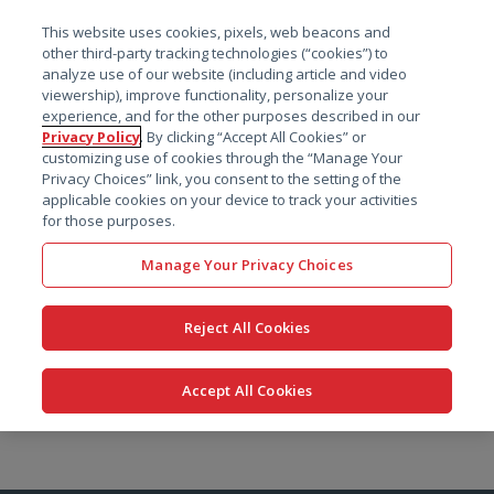
菜单
This website uses cookies, pixels, web beacons and
搜索
other third-party tracking technologies (“cookies”) to
analyze use of our website (including article and video
viewership), improve functionality, personalize your
experience, and for the other purposes described in our
Privacy Policy
. By clicking “Accept All Cookies” or
customizing use of cookies through the “Manage Your
Privacy Choices” link, you consent to the setting of the
applicable cookies on your device to track your activities
for those purposes.
Manage Your Privacy Choices
Reject All Cookies
Accept All Cookies
跳
转