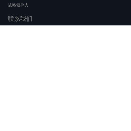
战略领导力
联系我们
销售查询
技术支持中心
x-
facebook
linkedin
youtube
© 2026 Certara. 保留所有权力。 |
twitter
法律
|
隐私政策
沪ICP备2022021526号