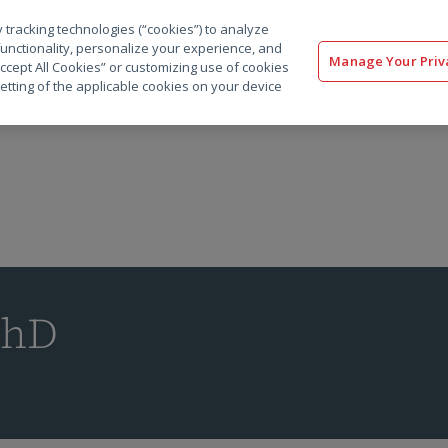
 tracking technologies (“cookies”) to analyze
解决方案
软件
服务
客户
资源
functionality, personalize your experience, and
Manage Your Priv
“Accept All Cookies” or customizing use of cookies
etting of the applicable cookies on your device
PhD