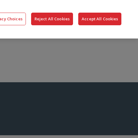
搜
公司
联系我们
登录
acy Choices
Reject All Cookies
Accept All Cookies
索