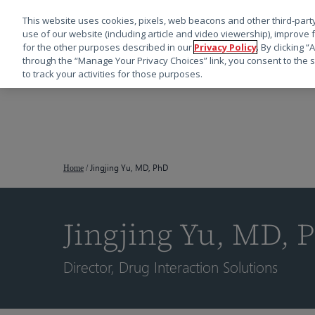
This website uses cookies, pixels, web beacons and other third-party
use of our website (including article and video viewership), improve 
for the other purposes described in our
Privacy Policy
. By clicking 
through the “Manage Your Privacy Choices” link, you consent to the s
to track your activities for those purposes.
跳
转
到
主
要
Jingjing Yu, MD, PhD
Home
/
内
容
Jingjing Yu, MD, 
按回车键搜索，或按 ESC 键关闭
Director, Drug Interaction Solutions