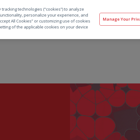
 tracking technologies (“cookies”) to analyze
解决方案
软件
服务
客户
资源
functionality, personalize your experience, and
Manage Your Priv
“Accept All Cookies” or customizing use of cookies
etting of the applicable cookies on your device