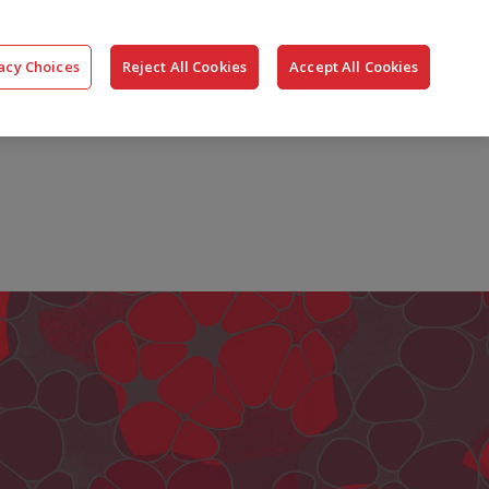
搜
公司
联系我们
登录
acy Choices
Reject All Cookies
Accept All Cookies
索