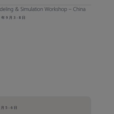
eling & Simulation Workshop – China​
 年 9 月 3 - 8 日
 月 5 - 6 日