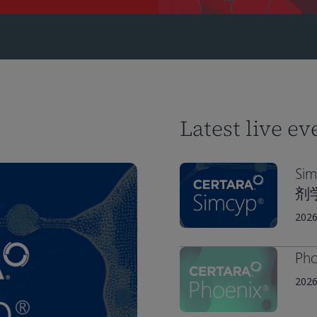
Latest live ev
Si
剂
2026
Pho
202