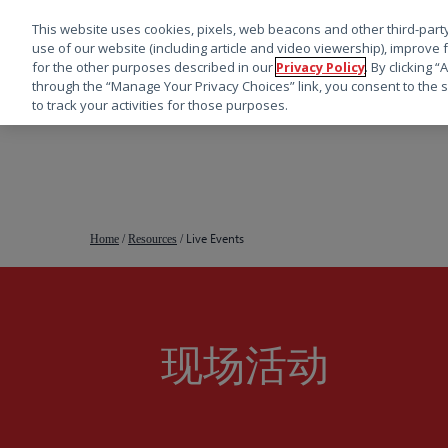
This website uses cookies, pixels, web beacons and other third-party
use of our website (including article and video viewership), improve 
for the other purposes described in our
Privacy Policy
. By clicking 
through the “Manage Your Privacy Choices” link, you consent to the s
to track your activities for those purposes.
跳
转
到
主
要
Live Events
Home
/
Resources
/
内
容
现场活动