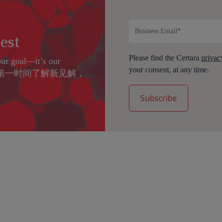
test
Please find the Certara
privac
our goal—it’s our
your consent, at any time.
么请第一时间了解新见解，