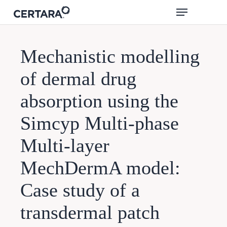
菜单
跳
搜索
转
到
主
Mechanistic modelling
要
内
of dermal drug
容
absorption using the
Simcyp Multi-phase
Multi-layer
MechDermA model:
Case study of a
transdermal patch