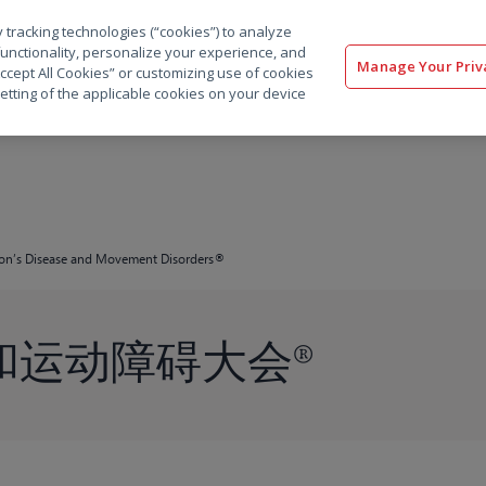
 tracking technologies (“cookies”) to analyze
解决方案
软件
服务
客户
资源
functionality, personalize your experience, and
Manage Your Priv
“Accept All Cookies” or customizing use of cookies
etting of the applicable cookies on your device
nson’s Disease and Movement Disorders®
和运动障碍大会®