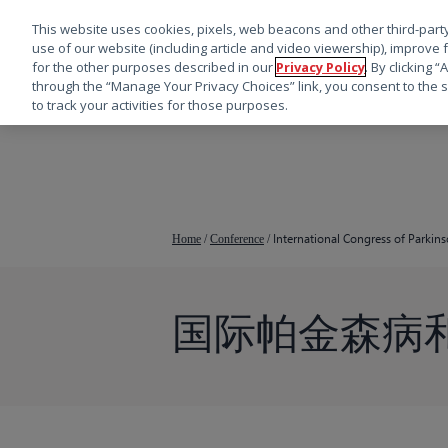
This website uses cookies, pixels, web beacons and other third-party
use of our website (including article and video viewership), improve 
for the other purposes described in our
Privacy Policy
. By clicking 
through the “Manage Your Privacy Choices” link, you consent to the s
to track your activities for those purposes.
跳
转
到
主
要
International Congress of Parki
Home
/
Conference
/
内
容
国际帕金森病
按回车键搜索，或按 ESC 键关闭