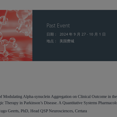
Past Event
日期：
2024 年 9 月 27 - 10 月 1 日
地点：
美国费城
of Modulating Alpha-synuclein Aggregation on Clinical Outcome in the
c Therapy in Parkinson’s Disease. A Quantitative Systems Pharmaco
ugo Geerts, PhD, Head QSP Neurosciences, Certara