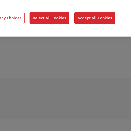
搜
公司
联系我们
登录
acy Choices
Reject All Cookies
Accept All Cookies
索