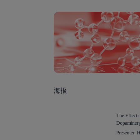
海报
The Effect 
Dopaminergi
Presenter:
H